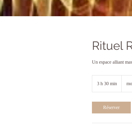
Rituel 
Un espace alliant mas
3 h 30 min
3
mo
h
3
0
Réserver
m
i
n