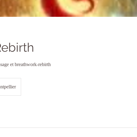
Rebirth
sage et breathwork-rebirth
ntpellier